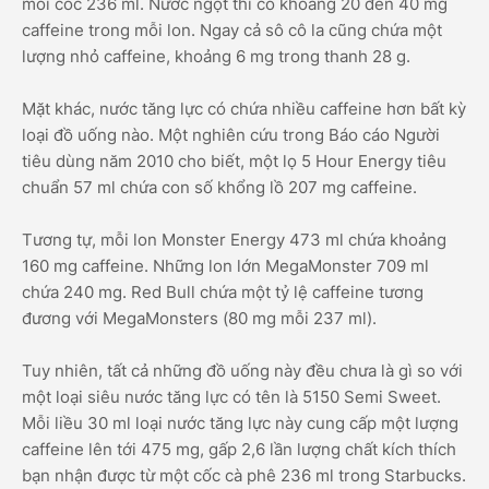
mỗi cốc 236 ml. Nước ngọt thì có khoảng 20 đến 40 mg
caffeine trong mỗi lon. Ngay cả sô cô la cũng chứa một
lượng nhỏ caffeine, khoảng 6 mg trong thanh 28 g.
Mặt khác, nước tăng lực có chứa nhiều caffeine hơn bất kỳ
loại đồ uống nào. Một nghiên cứu trong Báo cáo Người
tiêu dùng năm 2010 cho biết, một lọ 5 Hour Energy tiêu
chuẩn 57 ml chứa con số khổng lồ 207 mg caffeine.
Tương tự, mỗi lon Monster Energy 473 ml chứa khoảng
160 mg caffeine. Những lon lớn MegaMonster 709 ml
chứa 240 mg. Red Bull chứa một tỷ lệ caffeine tương
đương với MegaMonsters (80 mg mỗi 237 ml).
Tuy nhiên, tất cả những đồ uống này đều chưa là gì so với
một loại siêu nước tăng lực có tên là 5150 Semi Sweet.
Mỗi liều 30 ml loại nước tăng lực này cung cấp một lượng
caffeine lên tới 475 mg, gấp 2,6 lần lượng chất kích thích
bạn nhận được từ một cốc cà phê 236 ml trong Starbucks.