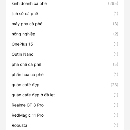
kinh doanh cà phê
(265)
lịch sử cà phê
(1)
máy pha cà phê
(3)
nông nghiệp
(2)
OnePlus 15
(1)
OutIn Nano
(1)
pha chế cà phê
(5)
phấn hoa cà phê
(1)
quán café đẹp
(23)
quán cafe đẹp ở đà lạt
(1)
Realme GT 8 Pro
(1)
RedMagic 11 Pro
(1)
Robusta
(1)