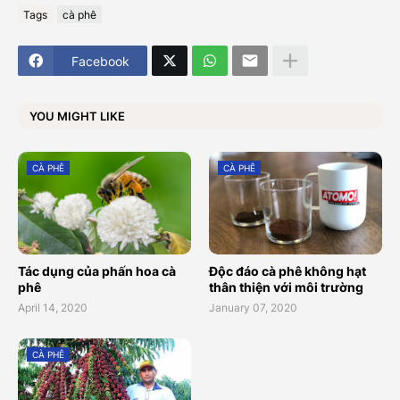
Tags
cà phê
Facebook
YOU MIGHT LIKE
CÀ PHÊ
CÀ PHÊ
Tác dụng của phấn hoa cà
Độc đáo cà phê không hạt
phê
thân thiện với môi trường
April 14, 2020
January 07, 2020
CÀ PHÊ