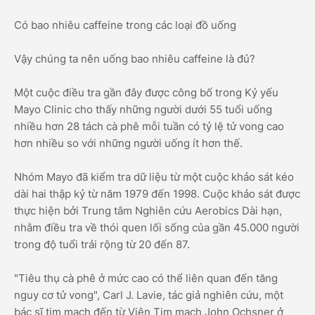
Có bao nhiêu caffeine trong các loại đồ uống
Vậy chúng ta nên uống bao nhiêu caffeine là đủ?
Một cuộc điều tra gần đây được công bố trong Kỷ yếu
Mayo Clinic cho thấy những người dưới 55 tuổi uống
nhiều hơn 28 tách cà phê mỗi tuần có tỷ lệ tử vong cao
hơn nhiều so với những người uống ít hơn thế.
Nhóm Mayo đã kiểm tra dữ liệu từ một cuộc khảo sát kéo
dài hai thập kỷ từ năm 1979 đến 1998. Cuộc khảo sát được
thực hiện bởi Trung tâm Nghiên cứu Aerobics Dài hạn,
nhằm điều tra về thói quen lối sống của gần 45.000 người
trong độ tuổi trải rộng từ 20 đến 87.
"Tiêu thụ cà phê ở mức cao có thể liên quan đến tăng
nguy cơ tử vong", Carl J. Lavie, tác giả nghiên cứu, một
bác sĩ tim mạch đến từ Viện Tim mạch John Ochsner ở