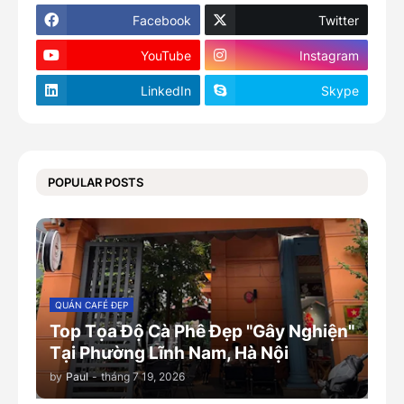
Facebook
Twitter
YouTube
Instagram
LinkedIn
Skype
POPULAR POSTS
QUÁN CAFÉ ĐẸP
Top Tọa Độ Cà Phê Đẹp "Gây Nghiện"
Tại Phường Lĩnh Nam, Hà Nội
by
Paul
-
tháng 7 19, 2026