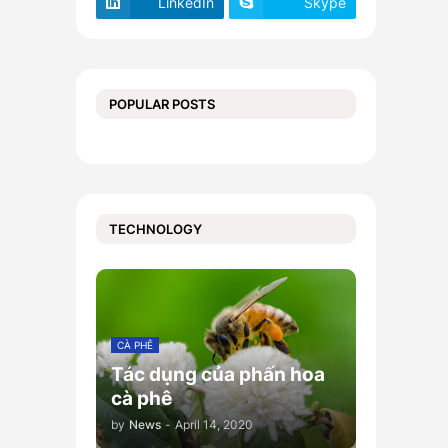
LinkedIn
Skype
POPULAR POSTS
TECHNOLOGY
CÀ PHÊ
Tác dụng của phấn hoa
cà phê
by
News
-
April 14, 2020