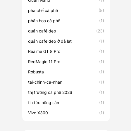
OutIn Nano
(1)
pha chế cà phê
(5)
phấn hoa cà phê
(1)
quán café đẹp
(23)
quán cafe đẹp ở đà lạt
(1)
Realme GT 8 Pro
(1)
RedMagic 11 Pro
(1)
Robusta
(1)
tai-chinh-ca-nhan
(1)
thị trường cà phê 2026
(1)
tin tức nông sản
(1)
Vivo X300
(1)