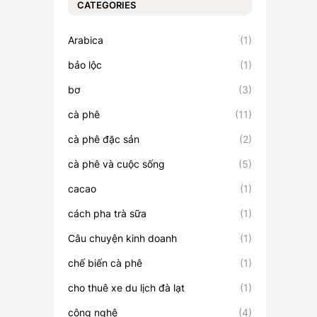
CATEGORIES
Arabica
(1)
bảo lộc
(1)
bơ
(3)
cà phê
(11)
cà phê đặc sản
(2)
cà phê và cuộc sống
(5)
cacao
(1)
cách pha trà sữa
(1)
Câu chuyện kinh doanh
(1)
chế biến cà phê
(1)
cho thuê xe du lịch đà lạt
(1)
công nghệ
(4)