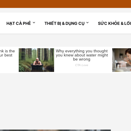
HẠT CÀ PHÊ
THIẾT BỊ & DỤNG CỤ
SỨC KHỎE & LỐ