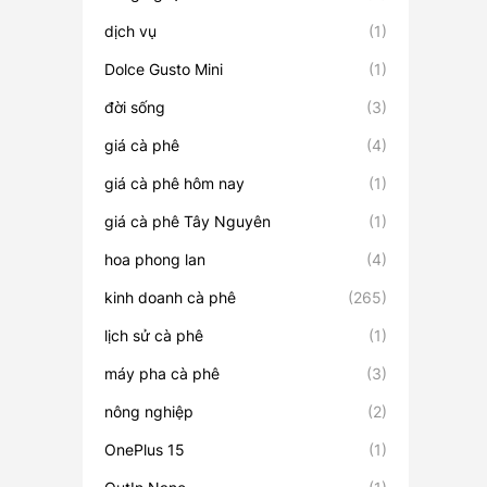
dịch vụ
(1)
Dolce Gusto Mini
(1)
đời sống
(3)
giá cà phê
(4)
giá cà phê hôm nay
(1)
giá cà phê Tây Nguyên
(1)
hoa phong lan
(4)
kinh doanh cà phê
(265)
lịch sử cà phê
(1)
máy pha cà phê
(3)
nông nghiệp
(2)
OnePlus 15
(1)