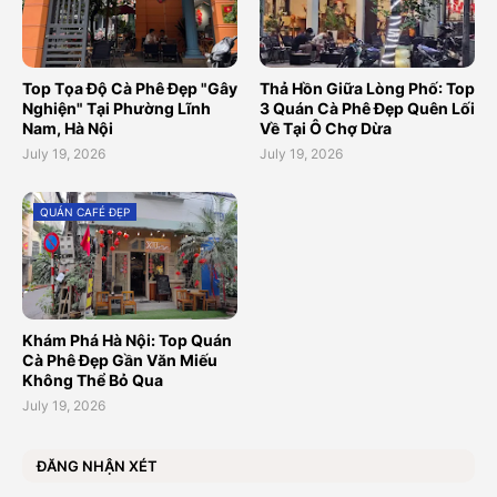
Top Tọa Độ Cà Phê Đẹp "Gây
Thả Hồn Giữa Lòng Phố: Top
Nghiện" Tại Phường Lĩnh
3 Quán Cà Phê Đẹp Quên Lối
Nam, Hà Nội
Về Tại Ô Chợ Dừa
July 19, 2026
July 19, 2026
QUÁN CAFÉ ĐẸP
Khám Phá Hà Nội: Top Quán
Cà Phê Đẹp Gần Văn Miếu
Không Thể Bỏ Qua
July 19, 2026
ĐĂNG NHẬN XÉT