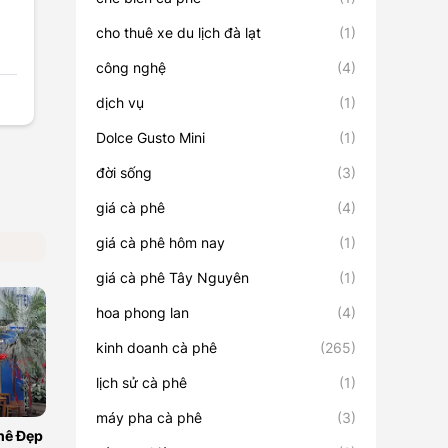
cho thuê xe du lịch đà lạt
(1)
công nghệ
(4)
dịch vụ
(1)
Dolce Gusto Mini
(1)
đời sống
(3)
giá cà phê
(4)
giá cà phê hôm nay
(1)
giá cà phê Tây Nguyên
(1)
hoa phong lan
(4)
kinh doanh cà phê
(265)
lịch sử cà phê
(1)
máy pha cà phê
(3)
hê Đẹp