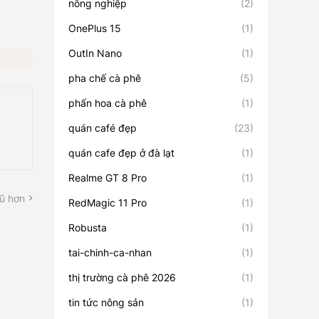
nông nghiệp
(2)
OnePlus 15
(1)
OutIn Nano
(1)
pha chế cà phê
(5)
phấn hoa cà phê
(1)
quán café đẹp
(23)
quán cafe đẹp ở đà lạt
(1)
Realme GT 8 Pro
(1)
ũ hơn
RedMagic 11 Pro
(1)
Robusta
(1)
tai-chinh-ca-nhan
(1)
thị trường cà phê 2026
(1)
tin tức nông sản
(1)