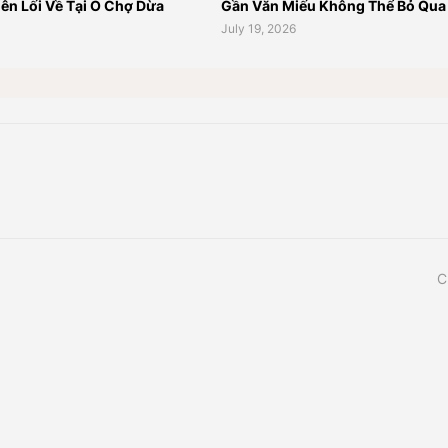
ên Lối Về Tại Ô Chợ Dừa
Gần Văn Miếu Không Thể Bỏ Qua
July 19, 2026
C