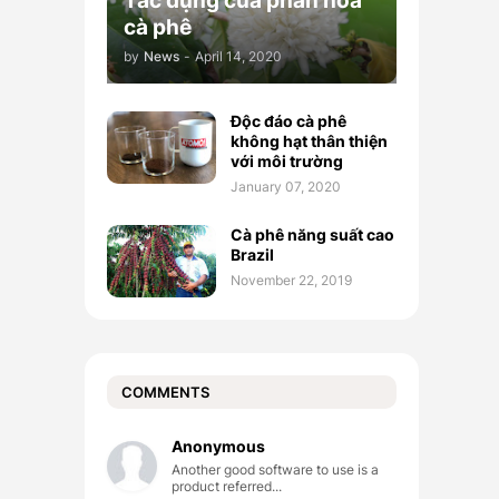
Tác dụng của phấn hoa
cà phê
by
News
-
April 14, 2020
Độc đáo cà phê
không hạt thân thiện
với môi trường
January 07, 2020
Cà phê năng suất cao
Brazil
November 22, 2019
COMMENTS
Anonymous
Another good software to use is a
product referred...