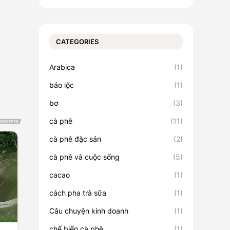
CATEGORIES
Arabica
(1)
bảo lộc
(1)
bơ
(3)
cà phê
(11)
cà phê đặc sản
(2)
cà phê và cuộc sống
(5)
cacao
(1)
cách pha trà sữa
(1)
Câu chuyện kinh doanh
(1)
chế biến cà phê
(1)