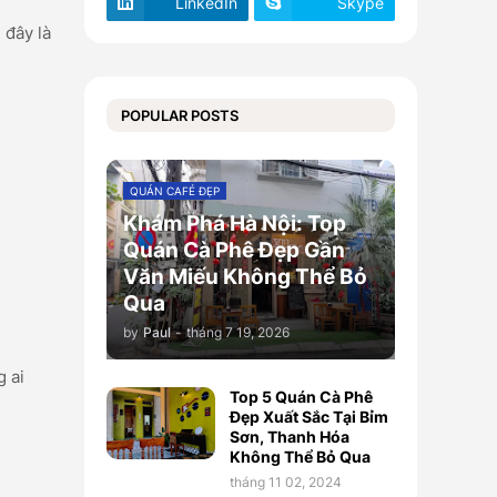
LinkedIn
Skype
 đây là
POPULAR POSTS
QUÁN CAFÉ ĐẸP
Khám Phá Hà Nội: Top
Quán Cà Phê Đẹp Gần
Văn Miếu Không Thể Bỏ
Qua
by
Paul
-
tháng 7 19, 2026
g ai
Top 5 Quán Cà Phê
Đẹp Xuất Sắc Tại Bỉm
Sơn, Thanh Hóa
Không Thể Bỏ Qua
tháng 11 02, 2024