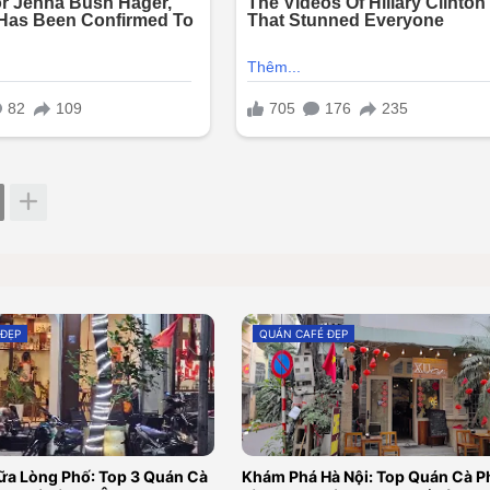
 ĐẸP
QUÁN CAFÉ ĐẸP
ữa Lòng Phố: Top 3 Quán Cà
Khám Phá Hà Nội: Top Quán Cà P