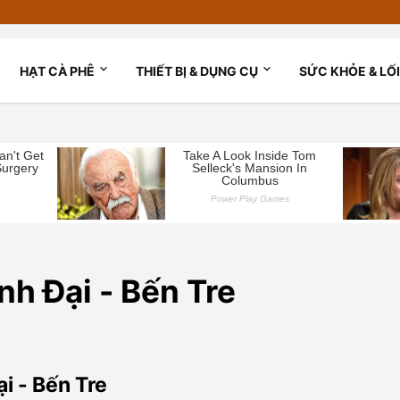
HẠT CÀ PHÊ
THIẾT BỊ & DỤNG CỤ
SỨC KHỎE & LỐ
h Đại - Bến Tre
i - Bến Tre