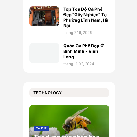
Top Tọa Độ Cà Phê
Đẹp "Gây Nghiện" Tại
Phường Lĩnh Nam, Hà
Nội
tháng 7 19, 2026
Quán Cà Phê Đẹp Ở
Bình Minh - Vĩnh
Long
tháng 11 02, 2024
TECHNOLOGY
CÀ PHÊ