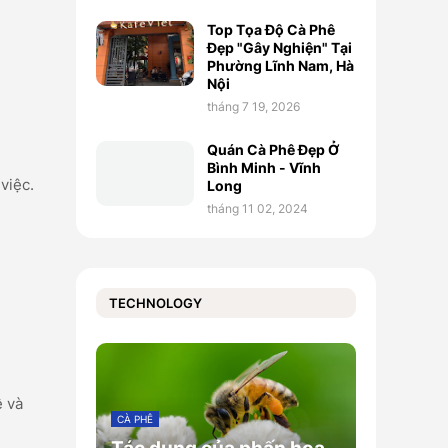
Top Tọa Độ Cà Phê
Đẹp "Gây Nghiện" Tại
Phường Lĩnh Nam, Hà
Nội
tháng 7 19, 2026
Quán Cà Phê Đẹp Ở
Bình Minh - Vĩnh
việc.
Long
tháng 11 02, 2024
TECHNOLOGY
ê và
CÀ PHÊ