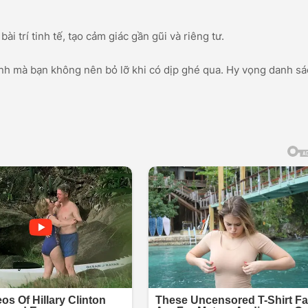
 trí tinh tế, tạo cảm giác gần gũi và riêng tư.
ạnh mà bạn không nên bỏ lỡ khi có dịp ghé qua. Hy vọng danh s