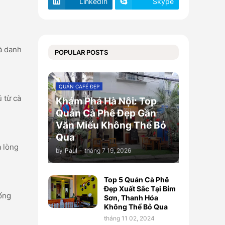
LinkedIn
Skype
à danh
POPULAR POSTS
QUÁN CAFÉ ĐẸP
 từ cà
Khám Phá Hà Nội: Top
Quán Cà Phê Đẹp Gần
Văn Miếu Không Thể Bỏ
Qua
a lòng
by
Paul
-
tháng 7 19, 2026
Top 5 Quán Cà Phê
Đẹp Xuất Sắc Tại Bỉm
ống
Sơn, Thanh Hóa
Không Thể Bỏ Qua
tháng 11 02, 2024