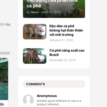
Tác dụng của phấn hoa
cà phê
by
News
-
April 14, 2020
ách này
Độc đáo cà phê
không hạt thân thiện
với môi trường
January 07, 2020
Cà phê năng suất cao
Brazil
November 22, 2019
COMMENTS
Anonymous
Another good software to use is a
product referred...