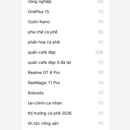
nông nghiệp
(2)
OnePlus 15
(1)
OutIn Nano
(1)
pha chế cà phê
(5)
phấn hoa cà phê
(1)
quán café đẹp
(23)
quán cafe đẹp ở đà lạt
(1)
Realme GT 8 Pro
(1)
RedMagic 11 Pro
(1)
Robusta
(1)
tai-chinh-ca-nhan
(1)
thị trường cà phê 2026
(1)
tin tức nông sản
(1)