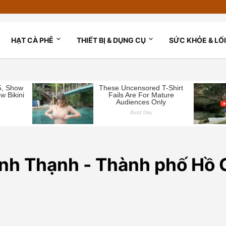
HẠT CÀ PHÊ
THIẾT BỊ & DỤNG CỤ
SỨC KHỎE & LỐ
nh Thạnh - Thành phố Hồ 