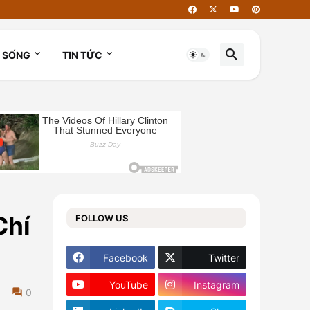
I SỐNG
TIN TỨC
Chí
FOLLOW US
Facebook
Twitter
YouTube
Instagram
0