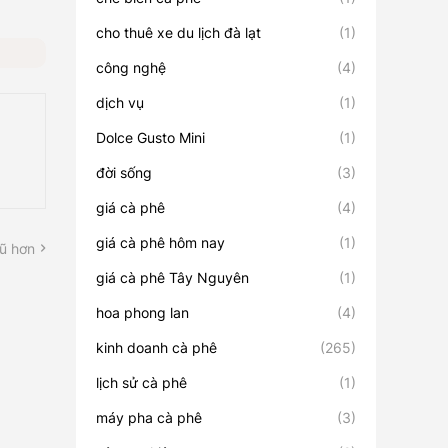
cho thuê xe du lịch đà lạt
(1)
công nghệ
(4)
dịch vụ
(1)
Dolce Gusto Mini
(1)
đời sống
(3)
giá cà phê
(4)
giá cà phê hôm nay
(1)
ũ hơn
giá cà phê Tây Nguyên
(1)
hoa phong lan
(4)
kinh doanh cà phê
(265)
lịch sử cà phê
(1)
máy pha cà phê
(3)