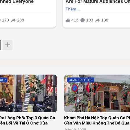
 ĐẸP
QUÁN CAFÉ ĐẸP
ữa Lòng Phố: Top 3 Quán Cà
Khám Phá Hà Nội: Top Quán Cà P
ên Lối Về Tại Ô Chợ Dừa
Gần Văn Miếu Không Thể Bỏ Qua
July 19, 2026