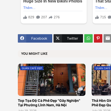
Facebook
Twitter
YOU MIGHT LIKE
QUÁN CAFÉ ĐẸP
QUÁN CAFÉ
Top Tọa Độ Cà Phê Đẹp "Gây Nghiện"
Thả Hồn Gi
Tại Phường Lĩnh Nam, Hà Nội
Phê Đẹp Qu
July 19, 2026
July 19, 2026