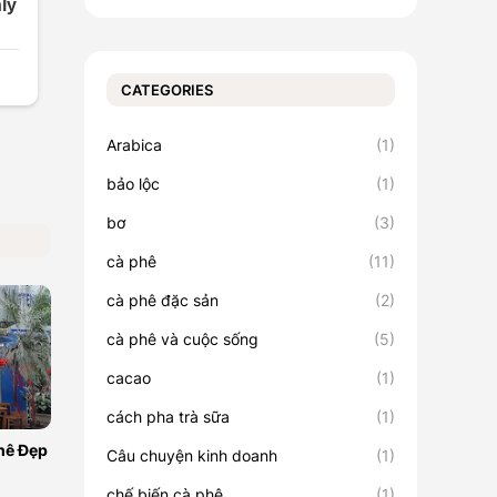
CATEGORIES
Arabica
(1)
bảo lộc
(1)
bơ
(3)
cà phê
(11)
cà phê đặc sản
(2)
cà phê và cuộc sống
(5)
cacao
(1)
cách pha trà sữa
(1)
hê Đẹp
Câu chuyện kinh doanh
(1)
chế biến cà phê
(1)