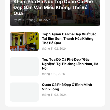
Khám Phá Hà Nội: Top Quán Cà Phê
Đẹp Gần Văn Miếu Không Thể Bỏ
Qua
by
Paul
-
tháng 7 19, 2026
Top 5 Quán Cà Phê Đẹp Xuất Sắc
Tại Bỉm Sơn, Thanh Hóa Không
Thể Bỏ Qua
tháng 11 02, 2024
Top Tọa Độ Cà Phê Đẹp "Gây
Nghiện" Tại Phường Lĩnh Nam, Hà
Nội
tháng 7 19, 2026
Quán Cà Phê Đẹp Ở Bình Minh -
Vĩnh Long
tháng 11 02, 2024