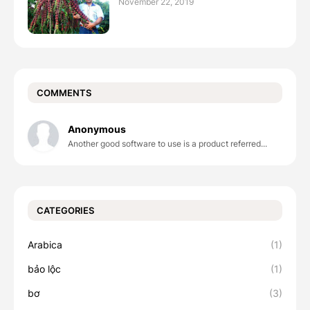
November 22, 2019
COMMENTS
Anonymous
Another good software to use is a product referred...
CATEGORIES
Arabica
(1)
bảo lộc
(1)
bơ
(3)