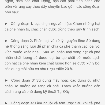
ngon, đảm bảo chất lượng, bạn cần phải tiến hành chế
biến và rang xay theo dây chuyền bao gồm các công đoạn
như sau:
► Công đoạn 1: Lựa chọn nguyên liệu: Chọn những hạt
cà phê nhân to, chắc chắn được trồng theo quy trình sạch.
► Công đoạn 2: Phân loại và xử lý nguyên liệu: Sử dụng
hệ thống sàng lưới để phân chia cà phê thành các loại với
kích thước khác nhau. Sau khi phân loại xong hạt cà phê
nhân chất lượng sẽ được loại bỏ tạp chất bởi nước sạch
còn hạt cà phê nhân kém chất lượng hơn sẽ được xử lý bởi
các dung môi hữu cơ như rượu etilic 20 %.
► Công đoạn 3: Sử dụng máy hoặc các dụng cụ như:
chảo, lò nướng để rang cà phê. Tham khảo hướng dẫn
cách rang cà phê đúng kỹ thuật Tại Đây .
► Công đoạn 4: Làm nguội và tẩm ướp: Sau khi cà phê