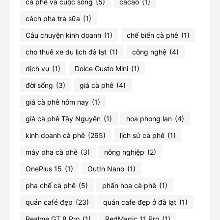
cà phê và cuộc sống
(5)
cacao
(1)
cách pha trà sữa
(1)
Câu chuyện kinh doanh
(1)
chế biến cà phê
(1)
cho thuê xe du lịch đà lạt
(1)
công nghệ
(4)
dịch vụ
(1)
Dolce Gusto Mini
(1)
đời sống
(3)
giá cà phê
(4)
giá cà phê hôm nay
(1)
giá cà phê Tây Nguyên
(1)
hoa phong lan
(4)
kinh doanh cà phê
(265)
lịch sử cà phê
(1)
máy pha cà phê
(3)
nông nghiệp
(2)
OnePlus 15
(1)
OutIn Nano
(1)
pha chế cà phê
(5)
phấn hoa cà phê
(1)
quán café đẹp
(23)
quán cafe đẹp ở đà lạt
(1)
Realme GT 8 Pro
(1)
RedMagic 11 Pro
(1)