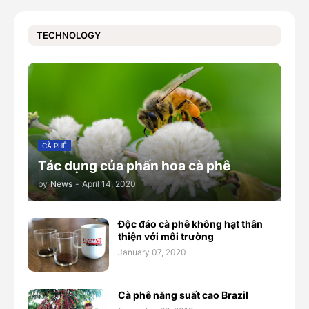
TECHNOLOGY
CÀ PHÊ
Tác dụng của phấn hoa cà phê
by
News
-
April 14, 2020
Độc đáo cà phê không hạt thân
thiện với môi trường
January 07, 2020
Cà phê năng suất cao Brazil