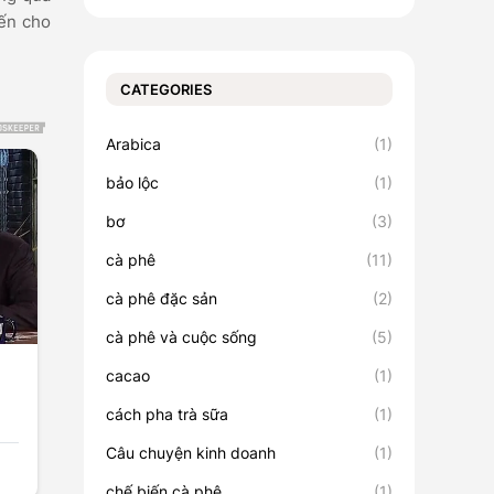
đến cho
CATEGORIES
Arabica
(1)
bảo lộc
(1)
bơ
(3)
cà phê
(11)
cà phê đặc sản
(2)
cà phê và cuộc sống
(5)
cacao
(1)
cách pha trà sữa
(1)
Câu chuyện kinh doanh
(1)
chế biến cà phê
(1)