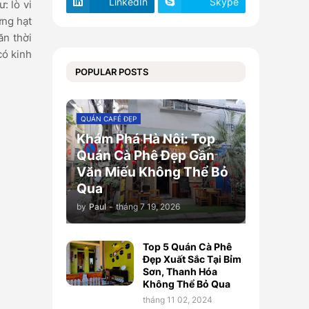
LinkedIn
Skype
: lò vi
ững hạt
ăn thời
có kinh
POPULAR POSTS
QUÁN CAFÉ ĐẸP
Khám Phá Hà Nội: Top
Quán Cà Phê Đẹp Gần
Văn Miếu Không Thể Bỏ
Qua
by
Paul
-
tháng 7 19, 2026
Top 5 Quán Cà Phê
Đẹp Xuất Sắc Tại Bỉm
Sơn, Thanh Hóa
Không Thể Bỏ Qua
tháng 11 02, 2024