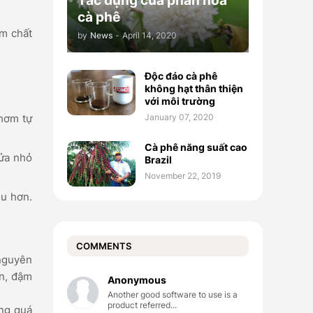
Tác dụng của phấn hoa
cà phê
ẩm chất
by
News
-
April 14, 2020
Độc đáo cà phê
không hạt thân thiện
với môi trường
January 07, 2020
thơm tự
Cà phê năng suất cao
lửa nhỏ
Brazil
November 22, 2019
ều hơn.
COMMENTS
 nguyên
on, đậm
Anonymous
Another good software to use is a
product referred...
ong quá