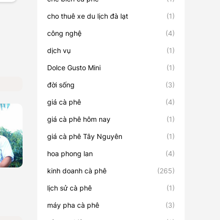
cho thuê xe du lịch đà lạt
(1)
công nghệ
(4)
dịch vụ
(1)
Dolce Gusto Mini
(1)
đời sống
(3)
giá cà phê
(4)
giá cà phê hôm nay
(1)
giá cà phê Tây Nguyên
(1)
hoa phong lan
(4)
kinh doanh cà phê
(265)
lịch sử cà phê
(1)
máy pha cà phê
(3)