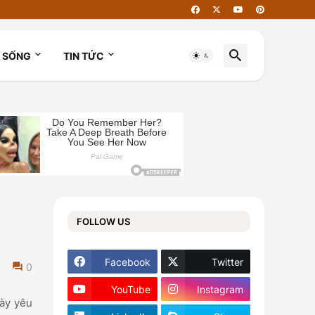
I SỐNG
TIN TỨC
FOLLOW US
Facebook
Twitter
0
YouTube
Instagram
này yêu