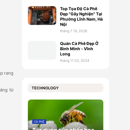
Top Tọa Độ Cà Phê
Đẹp "Gây Nghiện" Tại
Phường Lĩnh Nam, Hà
Nội
tháng 7 19, 2026
Quán Cà Phê Đẹp Ở
Bình Minh - Vĩnh
Long
tháng 11 02, 2024
áp rang
TECHNOLOGY
áng từ
CÀ PHÊ