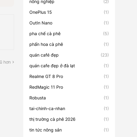
nông nghiệp
(2)
OnePlus 15
(1)
OutIn Nano
(1)
pha chế cà phê
(5)
phấn hoa cà phê
(1)
quán café đẹp
(23)
ũ hơn
quán cafe đẹp ở đà lạt
(1)
Realme GT 8 Pro
(1)
RedMagic 11 Pro
(1)
Robusta
(1)
tai-chinh-ca-nhan
(1)
thị trường cà phê 2026
(1)
tin tức nông sản
(1)