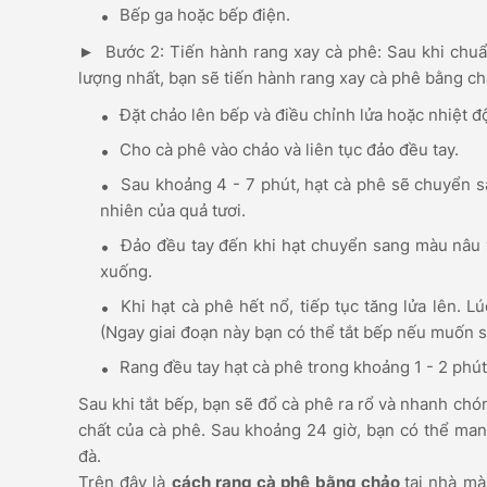
Bếp ga hoặc bếp điện.
► Bước 2: Tiến hành rang xay cà phê: Sau khi chuẩ
lượng nhất, bạn sẽ tiến hành rang xay cà phê bằng c
Đặt chảo lên bếp và điều chỉnh lửa hoặc nhiệt đ
Cho cà phê vào chảo và liên tục đảo đều tay.
Sau khoảng 4 - 7 phút, hạt cà phê sẽ chuyển sa
nhiên của quả tươi.
Đảo đều tay đến khi hạt chuyển sang màu nâu và
xuống.
Khi hạt cà phê hết nổ, tiếp tục tăng lửa lên. L
(Ngay giai đoạn này bạn có thể tắt bếp nếu muốn sử
Rang đều tay hạt cà phê trong khoảng 1 - 2 phút 
Sau khi tắt bếp, bạn sẽ đổ cà phê ra rổ và nhanh c
chất của cà phê. Sau khoảng 24 giờ, bạn có thể man
đà.
Trên đây là
cách rang cà phê bằng chảo
tại nhà m