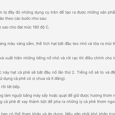
n bị đầy đủ những dụng cụ trên để tạo ra được những sản ph
hảo theo các bước như sau:
ộ sao cho đạt mức 180 độ C.
ng màu vàng sẫm, thể tích hạt bắt đầu teo nhỏ và tỏa ra mùi 
 xuất hiện những tiếng nổ nhỏ và rời rạc thì điều chỉnh cho 
úc này hạt cà phê sẽ bắt đầu nổ lần thứ 2. Tiếng nổ sẽ to và đ
 dụng cà phê có vị chua và ít đắng).
rồi tắt bếp.
hóng làm nguội bằng máy sấy hoặc quạt để giữ được hương thơm
g cà phê đi xay thành bột để pha ra những ly cà phê thơm ng
à bạn có thể tham khảo và áp dụng. Nếu gặp phải khó khăn tr