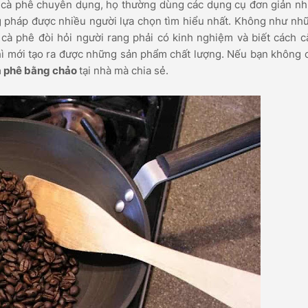
g cà phê chuyên dụng, họ thường dùng các dụng cụ đơn giản như
 pháp được nhiều người lựa chọn tìm hiểu nhất. Không như nh
cà phê đòi hỏi người rang phải có kinh nghiệm và biết cách c
hì mới tạo ra được những sản phẩm chất lượng. Nếu bạn không 
à phê bằng chảo
tại nhà mà chia sẻ.