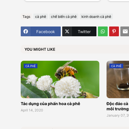
Tags
cà phê
chế biến cà phê
kinh doanh cà phê
Facebook
Twitter
YOU MIGHT LIKE
CÀ PHÊ
CÀ PHÊ
Tác dụng của phấn hoa cà phê
Độc đáo cà 
môi trường
April 14, 2020
January 07, 