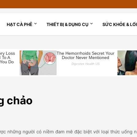
HẠT CÀ PHÊ
THIẾT BỊ & DỤNG CỤ
SỨC KHỎE & LỐ
g chảo
ược những người có niềm đam mê đặc biệt với loại thức uống 