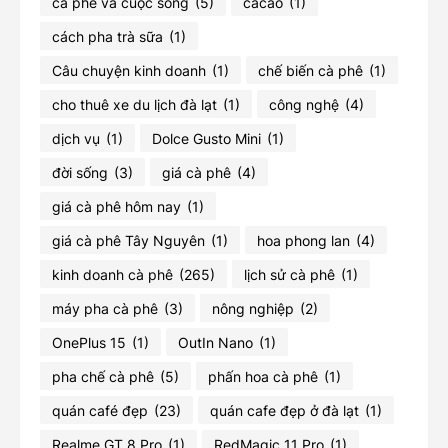
cà phê và cuộc sống
(5)
cacao
(1)
cách pha trà sữa
(1)
Câu chuyện kinh doanh
(1)
chế biến cà phê
(1)
cho thuê xe du lịch đà lạt
(1)
công nghệ
(4)
dịch vụ
(1)
Dolce Gusto Mini
(1)
đời sống
(3)
giá cà phê
(4)
giá cà phê hôm nay
(1)
giá cà phê Tây Nguyên
(1)
hoa phong lan
(4)
kinh doanh cà phê
(265)
lịch sử cà phê
(1)
máy pha cà phê
(3)
nông nghiệp
(2)
OnePlus 15
(1)
OutIn Nano
(1)
pha chế cà phê
(5)
phấn hoa cà phê
(1)
quán café đẹp
(23)
quán cafe đẹp ở đà lạt
(1)
Realme GT 8 Pro
(1)
RedMagic 11 Pro
(1)