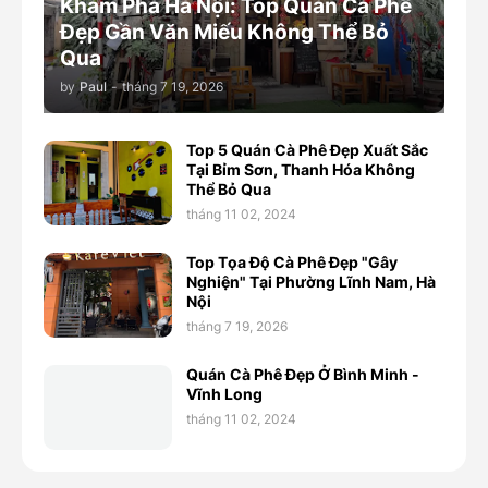
Khám Phá Hà Nội: Top Quán Cà Phê
Đẹp Gần Văn Miếu Không Thể Bỏ
Qua
by
Paul
-
tháng 7 19, 2026
Top 5 Quán Cà Phê Đẹp Xuất Sắc
Tại Bỉm Sơn, Thanh Hóa Không
Thể Bỏ Qua
tháng 11 02, 2024
Top Tọa Độ Cà Phê Đẹp "Gây
Nghiện" Tại Phường Lĩnh Nam, Hà
Nội
tháng 7 19, 2026
Quán Cà Phê Đẹp Ở Bình Minh -
Vĩnh Long
tháng 11 02, 2024