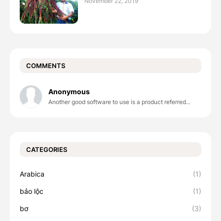
November 22, 2019
COMMENTS
Anonymous
Another good software to use is a product referred...
CATEGORIES
Arabica
(1)
bảo lộc
(1)
bơ
(3)