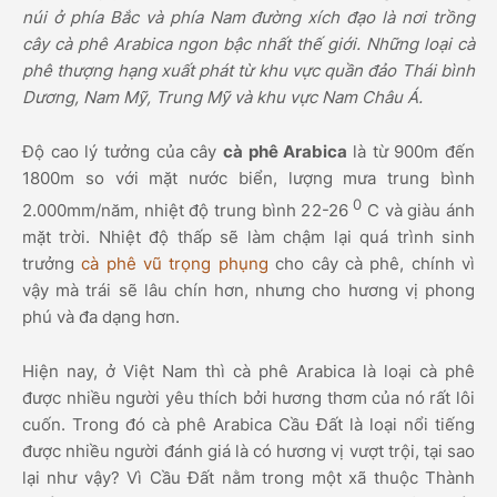
núi ở phía Bắc và phía Nam đường xích đạo là nơi trồng
cây cà phê Arabica ngon bậc nhất thế giới. Những loại cà
phê thượng hạng xuất phát từ khu vực quần đảo Thái bình
Dương, Nam Mỹ, Trung Mỹ và khu vực Nam Châu Á.
Độ cao lý tưởng của cây
cà phê Arabica
là từ 900m đến
1800m so với mặt nước biển, lượng mưa trung bình
0
2.000mm/năm, nhiệt độ trung bình 22-26
C và giàu ánh
mặt trời. Nhiệt độ thấp sẽ làm chậm lại quá trình sinh
trưởng
cà phê vũ trọng phụng
cho cây cà phê, chính vì
vậy mà trái sẽ lâu chín hơn, nhưng cho hương vị phong
phú và đa dạng hơn.
Hiện nay, ở Việt Nam thì cà phê Arabica là loại cà phê
được nhiều người yêu thích bởi hương thơm của nó rất lôi
cuốn. Trong đó cà phê Arabica Cầu Đất là loại nổi tiếng
được nhiều người đánh giá là có hương vị vượt trội, tại sao
lại như vậy? Vì Cầu Đất nằm trong một xã thuộc Thành