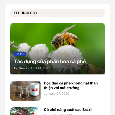
TECHNOLOGY
CÀ PHÊ
Tác dụng của phấn hoa cà phê
by
News
-
April 14, 2020
Độc đáo cà phê không hạt thân
thiện với môi trường
January 07, 2020
Cà phê năng suất cao Brazil