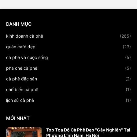
DANH MỤC
kinh doanh cà phê
(265)
quán café đẹp
(23)
cà phê và cuộc sống
(5)
pha chế cà phê
(5)
cà phê đặc sản
(2)
chế biến cà phê
(1)
lịch sử cà phê
(1)
MỚI NHẤT
Top Tọa Độ Cà Phê Đẹp "Gây Nghiện" Tại
Phường Lĩnh Nam, Hà Nội