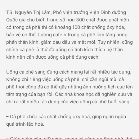
TS. Nguyễn Thị Lâm, Phó viện trưởng Viện Dinh dưỡng
Quốc gia cho biết, trong số hơn 300 chất được phát hiện
có trong cà phê thì có khoảng 100 chất chống ôxy hóa,
bảo vệ cơ thể. Lượng cafein trong cà phê làm tăng hưng
phấn thần kinh, giảm đau đầu và mệt mỏi. Tuy nhiên, cũng
chính cà phê là thứ đồ uống có tính kích thích hệ thần
kinh nên cần được uống cà phê đúng cách.
Uống cà phê sáng đúng cách mang lại rất nhiều tác dụng.
Không chỉ riêng việc uống cà phê, chỉ cần ngửi mùi cà
phê thôi cũng đã có thể gây những ảnh hưởng tích cực lên
tâm trạng của bạn rồi. Các nhà khoa học đã nghiên cứu và
chỉ ra rất nhiều tác dụng của việc uống cà phê buổi sáng:
– Cà phê chứa các chất chống oxy hoá, giúp ngăn ngừa
quá trình lão hoá.
– Giúp giảm cân, giữ dáng, mang lại vòng eo thon nhờ khả