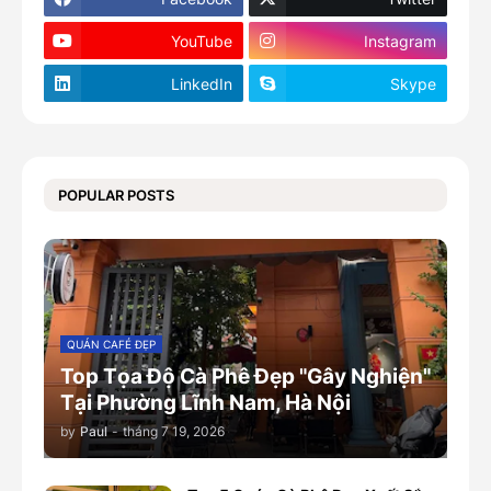
YouTube
Instagram
LinkedIn
Skype
POPULAR POSTS
QUÁN CAFÉ ĐẸP
Top Tọa Độ Cà Phê Đẹp "Gây Nghiện"
Tại Phường Lĩnh Nam, Hà Nội
by
Paul
-
tháng 7 19, 2026