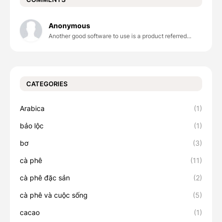
Anonymous
Another good software to use is a product referred...
CATEGORIES
Arabica
(1)
bảo lộc
(1)
bơ
(3)
cà phê
(11)
cà phê đặc sản
(2)
cà phê và cuộc sống
(5)
cacao
(1)