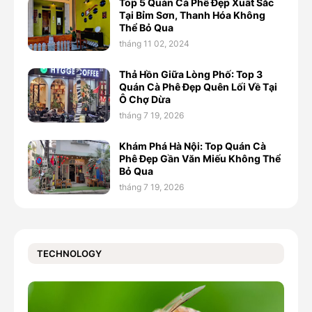
Top 5 Quán Cà Phê Đẹp Xuất Sắc
Tại Bỉm Sơn, Thanh Hóa Không
Thể Bỏ Qua
tháng 11 02, 2024
Thả Hồn Giữa Lòng Phố: Top 3
Quán Cà Phê Đẹp Quên Lối Về Tại
Ô Chợ Dừa
tháng 7 19, 2026
Khám Phá Hà Nội: Top Quán Cà
Phê Đẹp Gần Văn Miếu Không Thể
Bỏ Qua
tháng 7 19, 2026
TECHNOLOGY