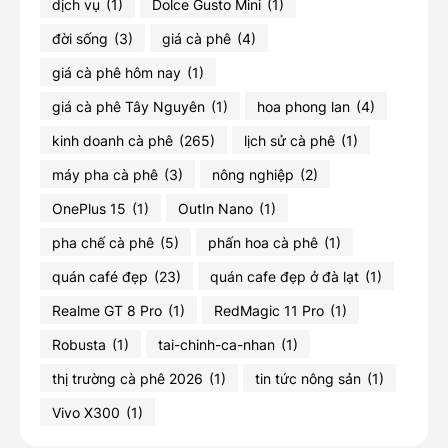
dịch vụ
(1)
Dolce Gusto Mini
(1)
đời sống
(3)
giá cà phê
(4)
giá cà phê hôm nay
(1)
giá cà phê Tây Nguyên
(1)
hoa phong lan
(4)
kinh doanh cà phê
(265)
lịch sử cà phê
(1)
máy pha cà phê
(3)
nông nghiệp
(2)
OnePlus 15
(1)
OutIn Nano
(1)
pha chế cà phê
(5)
phấn hoa cà phê
(1)
quán café đẹp
(23)
quán cafe đẹp ở đà lạt
(1)
Realme GT 8 Pro
(1)
RedMagic 11 Pro
(1)
Robusta
(1)
tai-chinh-ca-nhan
(1)
thị trường cà phê 2026
(1)
tin tức nông sản
(1)
Vivo X300
(1)