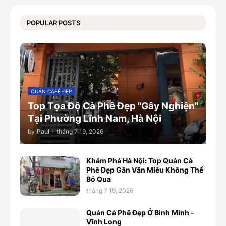
POPULAR POSTS
QUÁN CAFÉ ĐẸP
Top Tọa Độ Cà Phê Đẹp "Gây Nghiện"
Tại Phường Lĩnh Nam, Hà Nội
by
Paul
-
tháng 7 19, 2026
Khám Phá Hà Nội: Top Quán Cà
Phê Đẹp Gần Văn Miếu Không Thể
Bỏ Qua
tháng 7 19, 2026
Quán Cà Phê Đẹp Ở Bình Minh -
Vĩnh Long