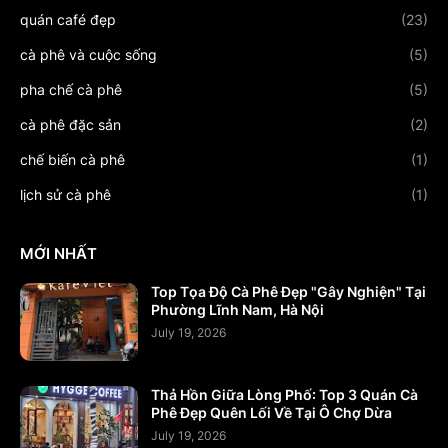
quán café đẹp
(23)
cà phê và cuộc sống
(5)
pha chế cà phê
(5)
cà phê đặc sản
(2)
chế biến cà phê
(1)
lịch sử cà phê
(1)
MỚI NHẤT
Top Tọa Độ Cà Phê Đẹp "Gây Nghiện" Tại
Phường Lĩnh Nam, Hà Nội
July 19, 2026
Thả Hồn Giữa Lòng Phố: Top 3 Quán Cà
Phê Đẹp Quên Lối Về Tại Ô Chợ Dừa
July 19, 2026