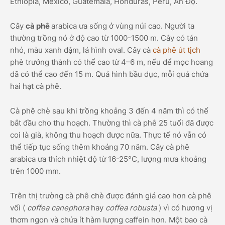
Ethiopia, México, Guatemala, Honduras, Peru, Ấn Độ.
Cây
cà phê
arabica ưa sống ở vùng núi cao. Người ta
thường trồng nó ở độ cao từ 1000-1500 m. Cây có tán
nhỏ, màu xanh đậm, lá hình oval. Cây cà
cà phê út tịch
phê trưởng thành có thể cao từ 4–6 m, nếu để mọc hoang
dã có thể cao đến 15 m. Quả hình bầu dục, mỗi quả chứa
hai hạt cà phê.
Cà phê chè sau khi trồng khoảng 3 đến 4 năm thì có thể
bắt đầu cho thu hoạch. Thường thì cà phê 25 tuổi đã được
coi là già, không thu hoạch được nữa. Thực tế nó vẫn có
thể tiếp tục sống thêm khoảng 70 năm. Cây cà phê
arabica ưa thích nhiệt độ từ 16-25°C, lượng mưa khoảng
trên 1000 mm.
Trên thị trường cà phê chè được đánh giá cao hơn cà phê
vối (
coffea canephora
hay
coffea robusta
) vì có hương vị
thơm ngon và chứa ít hàm lượng caffein hơn. Một bao cà