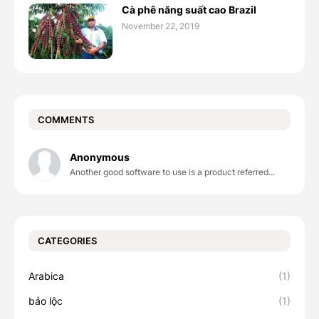
Cà phê năng suất cao Brazil
November 22, 2019
COMMENTS
Anonymous
Another good software to use is a product referred...
CATEGORIES
Arabica
(1)
bảo lộc
(1)