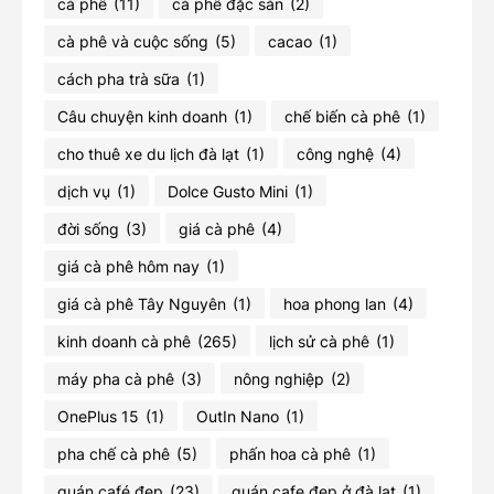
cà phê
(11)
cà phê đặc sản
(2)
cà phê và cuộc sống
(5)
cacao
(1)
cách pha trà sữa
(1)
Câu chuyện kinh doanh
(1)
chế biến cà phê
(1)
cho thuê xe du lịch đà lạt
(1)
công nghệ
(4)
dịch vụ
(1)
Dolce Gusto Mini
(1)
đời sống
(3)
giá cà phê
(4)
giá cà phê hôm nay
(1)
giá cà phê Tây Nguyên
(1)
hoa phong lan
(4)
kinh doanh cà phê
(265)
lịch sử cà phê
(1)
máy pha cà phê
(3)
nông nghiệp
(2)
OnePlus 15
(1)
OutIn Nano
(1)
pha chế cà phê
(5)
phấn hoa cà phê
(1)
quán café đẹp
(23)
quán cafe đẹp ở đà lạt
(1)