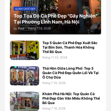
QUÁN CAFÉ ĐẸP
Top Tọa Độ Cà Phê Đẹp "Gây Nghiện"
Tại Phường Lĩnh Nam, Hà Nội
by
Paul
-
tháng 7 19, 2026
Top 5 Quán Cà Phê Đẹp Xuất Sắc
Tại Bỉm Sơn, Thanh Hóa Không
Thể Bỏ Qua
tháng 11 02, 2024
Thả Hồn Giữa Lòng Phố: Top 3
Quán Cà Phê Đẹp Quên Lối Về Tại
Ô Chợ Dừa
tháng 7 19, 2026
Khám Phá Hà Nội: Top Quán Cà
Phê Đẹp Gần Văn Miếu Không Thể
Bỏ Qua
tháng 7 19, 2026