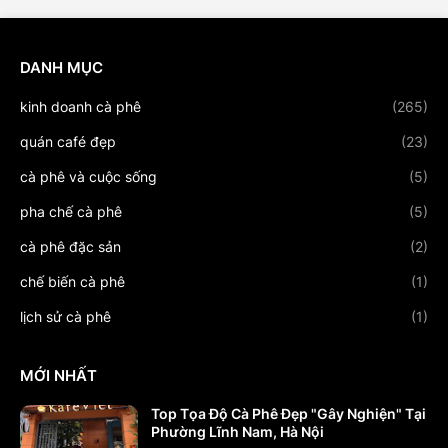
DANH MỤC
kinh doanh cà phê
(265)
quán café đẹp
(23)
cà phê và cuộc sống
(5)
pha chế cà phê
(5)
cà phê đặc sản
(2)
chế biến cà phê
(1)
lịch sử cà phê
(1)
MỚI NHẤT
Top Tọa Độ Cà Phê Đẹp "Gây Nghiện" Tại
Phường Lĩnh Nam, Hà Nội