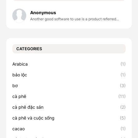
Anonymous
Another good software to use is a product referred...
CATEGORIES
Arabica
(1)
bảo lộc
(1)
bơ
(3)
cà phê
(11)
cà phê đặc sản
(2)
cà phê và cuộc sống
(5)
cacao
(1)