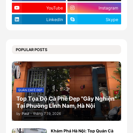
YouTube
Instagram
LinkedIn
Skype
POPULAR POSTS
QUÁN CAFÉ ĐẸP
Top Tọa Độ Cà Phê Đẹp "Gây Nghiện"
Tại Phường Lĩnh Nam, Hà Nội
by
Paul
-
tháng 7 19, 2026
Khám Phá Hà Nội: Top Quán Cà