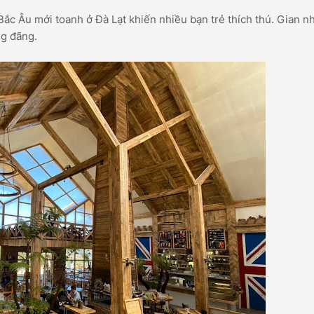
ắc Âu mới toanh ở Đà Lạt khiến nhiều bạn trẻ thích thú. Gian n
ng đãng.