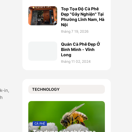
Top Tọa Độ Cà Phê
Đẹp "Gây Nghiện" Tại
Phường Lĩnh Nam, Hà
Nội
tháng 7 19, 2026
Quán Cà Phê Đẹp Ở
Bình Minh - Vĩnh
Long
tháng 11 02, 2024
TECHNOLOGY
k-in,
nh
CÀ PHÊ