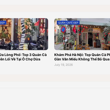
 ĐẸP
QUÁN CAFÉ ĐẸP
ữa Lòng Phố: Top 3 Quán Cà
Khám Phá Hà Nội: Top Quán Cà P
ên Lối Về Tại Ô Chợ Dừa
Gần Văn Miếu Không Thể Bỏ Qua
July 19, 2026