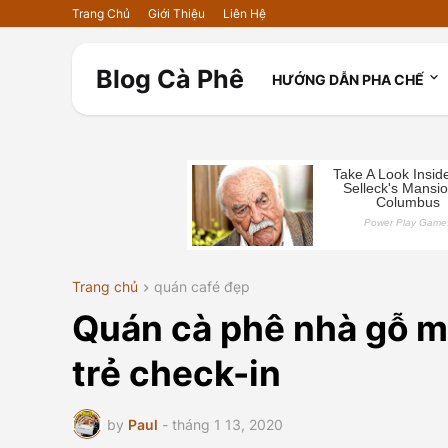
Trang Chủ
Giới Thiệu
Liên Hệ
Blog Cà Phê
HƯỚNG DẪN PHA CHẾ
Trang chủ
quán café đẹp
Quán cà phê nhà gỗ mớ
trẻ check-in
by
Paul
-
tháng 1 13, 2020