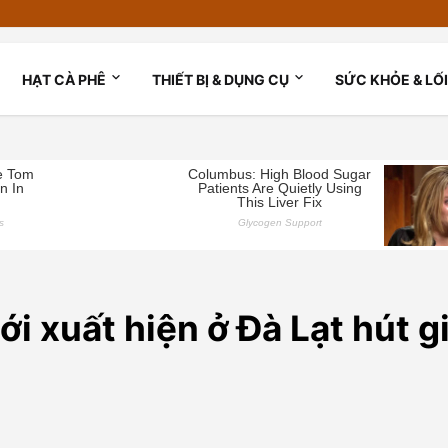
HẠT CÀ PHÊ
THIẾT BỊ & DỤNG CỤ
SỨC KHỎE & LỐ
i xuất hiện ở Đà Lạt hút gi