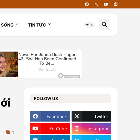
I SỐNG
TIN TỨC
FOLLOW US
ới
Facebook
Twitter
YouTube
Instagram
0