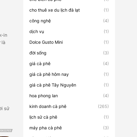
cho thuê xe du lịch đà lạt
(1)
công nghệ
(4)
dịch vụ
(1)
k-in
Dolce Gusto Mini
(1)
 là
đời sống
(3)
giá cà phê
(4)
giá cà phê hôm nay
(1)
giá cà phê Tây Nguyên
(1)
hoa phong lan
(4)
kinh doanh cà phê
(265)
ời sử
lịch sử cà phê
(1)
máy pha cà phê
(3)