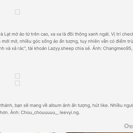
Lạt mờ ảo từ trên cao, xa xa là đồi thông xanh ngát. Vị trí chec
mới mở, nhiều góc sống ảo ấn tượng, tuy nhiên vẫn có điểm trừ
h và xả rác", tài khoản Lazyy.sheep chia sẻ. Ảnh: Changmeo95,
thánh, bạn sẽ mang về album ảnh ấn tượng, hút like. Nhiều ngư
 hơn. Ảnh: Chou_chouuuuu_, leevyi.ng.