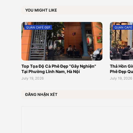
YOU MIGHT LIKE
QUÁN CAFÉ ĐẸP
QUÁN CAFÉ
Top Tọa Độ Cà Phê Đẹp "Gây Nghiện"
Thả Hồn Gi
Tại Phường Lĩnh Nam, Hà Nội
Phê Đẹp Qu
July 19, 2026
July 19, 2026
ĐĂNG NHẬN XÉT