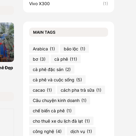
Vivo X300
(1)
MAIN TAGS
Arabica
(1)
bảo lộc
(1)
bơ
(3)
cà phê
(11)
hê Đẹp
cà phê đặc sản
(2)
cà phê và cuộc sống
(5)
cacao
(1)
cách pha trà sữa
(1)
Câu chuyện kinh doanh
(1)
chế biến cà phê
(1)
cho thuê xe du lịch đà lạt
(1)
công nghệ
(4)
dịch vụ
(1)