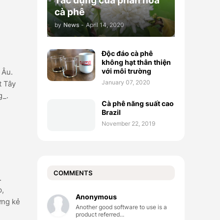
Tác dụng của phấn hoa
cà phê
by
News
-
April 14, 2020
Độc đáo cà phê
không hạt thân thiện
với môi trường
 Âu.
January 07, 2020
t Tây
g_.
Cà phê năng suất cao
Brazil
November 22, 2019
COMMENTS
.
p,
Anonymous
ững kẻ
Another good software to use is a
product referred...