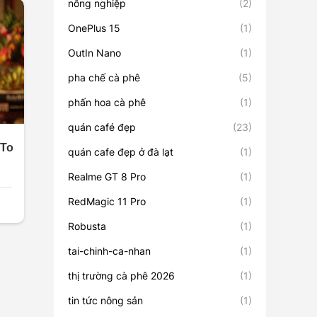
nông nghiệp
(2)
OnePlus 15
(1)
OutIn Nano
(1)
pha chế cà phê
(5)
phấn hoa cà phê
(1)
quán café đẹp
(23)
quán cafe đẹp ở đà lạt
(1)
Realme GT 8 Pro
(1)
RedMagic 11 Pro
(1)
Robusta
(1)
tai-chinh-ca-nhan
(1)
thị trường cà phê 2026
(1)
tin tức nông sản
(1)