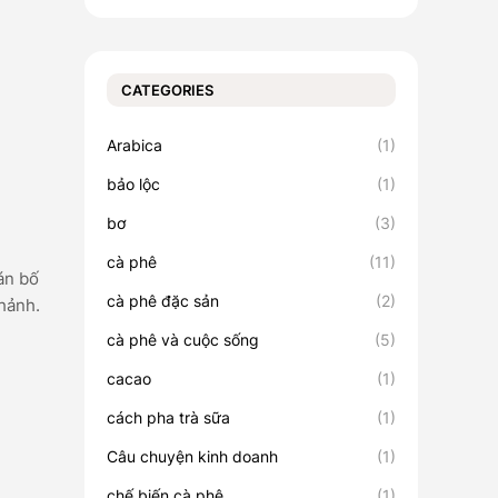
CATEGORIES
Arabica
(1)
bảo lộc
(1)
bơ
(3)
cà phê
(11)
án bố
cà phê đặc sản
(2)
chảnh.
cà phê và cuộc sống
(5)
cacao
(1)
cách pha trà sữa
(1)
Câu chuyện kinh doanh
(1)
chế biến cà phê
(1)