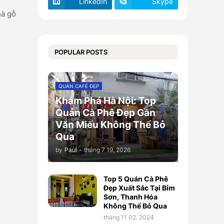
LinkedIn
Skype
hà gỗ
POPULAR POSTS
QUÁN CAFÉ ĐẸP
Khám Phá Hà Nội: Top
Quán Cà Phê Đẹp Gần
Văn Miếu Không Thể Bỏ
Qua
by
Paul
-
tháng 7 19, 2026
Top 5 Quán Cà Phê
Đẹp Xuất Sắc Tại Bỉm
Sơn, Thanh Hóa
Không Thể Bỏ Qua
tháng 11 02, 2024