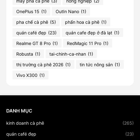
máy pha cà phê
(3)
nông nghiệp
(2)
OnePlus 15
(1)
OutIn Nano
(1)
pha chế cà phê
(5)
phấn hoa cà phê
(1)
quán café đẹp
(23)
quán cafe đẹp ở đà lạt
(1)
Realme GT 8 Pro
(1)
RedMagic 11 Pro
(1)
Robusta
(1)
tai-chinh-ca-nhan
(1)
thị trường cà phê 2026
(1)
tin tức nông sản
(1)
Vivo X300
(1)
DANH MỤC
kinh doanh cà phê
(265)
quán café đẹp
(23)