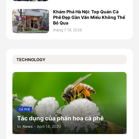
Khám Phá Hà Nội: Top Quán Cà
Phê Đẹp Gần Văn Miếu Không Thể
Bỏ Qua
tháng 7 19, 2026
TECHNOLOGY
CÀ PHÊ
Tác dụng của phấn hoa cà phê
by
News
-
April 14, 2020