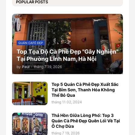
POPULAR POSTS
QUÁN CAFÉ ĐẸP
Top Tọa Độ Cà Phê Đẹp "Gây Nghiện"
Tại Phường Lĩnh Nam, Hà Nội
by
Paul
-
tháng 7 19, 2026
Top 5 Quán Cà Phê Đẹp Xuất Sắc
Tại Bỉm Sơn, Thanh Hóa Không
Thể Bỏ Qua
tháng 11 02, 2024
Thả Hồn Giữa Lòng Phố: Top 3
Quán Cà Phê Đẹp Quên Lối Về Tại
Ô Chợ Dừa
tháng 7 19, 2026